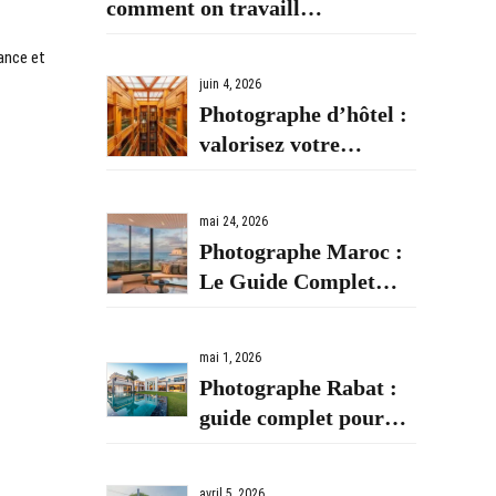
comment on travaille
avec les entreprises et
iance et
institutions de la
juin 4, 2026
capitale
Photographe d’hôtel :
valorisez votre
établissement avec des
images
mai 24, 2026
professionnelles
Photographe Maroc :
Le Guide Complet
pour Choisir un
Photographe
mai 1, 2026
Professionnel au
Photographe Rabat :
Maroc
guide complet pour
choisir un expert
professionnel
avril 5, 2026